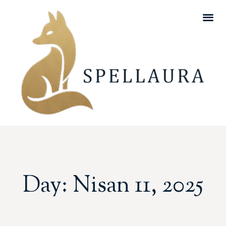
Day: Nisan 11, 2025