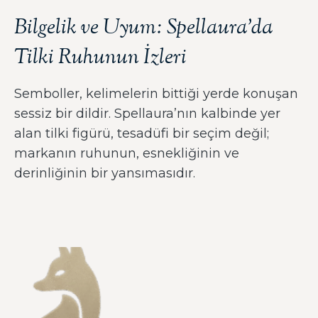
Bilgelik ve Uyum: Spellaura’da
Tilki Ruhunun İzleri
Semboller, kelimelerin bittiği yerde konuşan
sessiz bir dildir. Spellaura’nın kalbinde yer
alan tilki figürü, tesadüfi bir seçim değil;
markanın ruhunun, esnekliğinin ve
derinliğinin bir yansımasıdır.