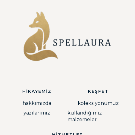
HİKAYEMİZ
KEŞFET
hakkımızda
koleksiyonumuz
yazılarımız
kullandığımız
malzemeler
HİZMETLER