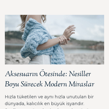
Aksesuarın Ötesinde: Nesiller
Boyu Sürecek Modern Miraslar
Hızla tüketilen ve aynı hızla unutulan bir
dünyada, kalıcılık en büyük isyandır.